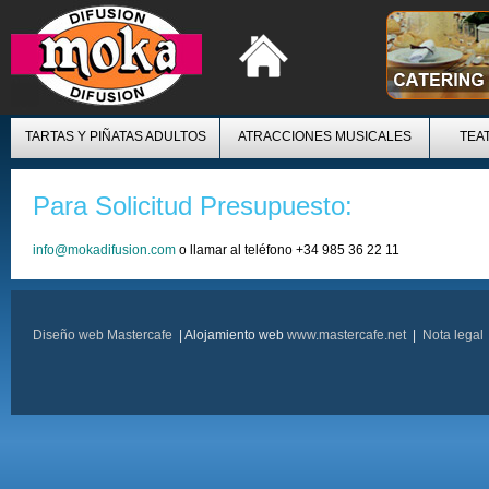
TARTAS Y PIÑATAS ADULTOS
ATRACCIONES MUSICALES
TEA
Para Solicitud Presupuesto:
info@mokadifusion.com
o llamar al teléfono +34 985 36 22 11
Diseño web Mastercafe
| Alojamiento web
www.mastercafe.net
|
Nota legal